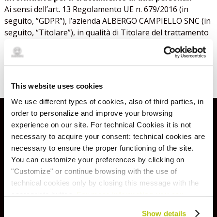
Ai sensi dell’art. 13 Regolamento UE n. 679/2016 (in
seguito, ”GDPR”), l’azienda ALBERGO CAMPIELLO SNC (in
seguito, “Titolare”), in qualità di Titolare del trattamento
dei Dati personali da Lei forniti in qualità di Interessato in
Acconsento al trattamento dei dati personali
*
relazione all'instaurazione e l'esecuzione dei rapporti
contrattuali in corso, La informa che:
This website uses cookies
Il trattamento dei dati sarà improntato ai principi di
correttezza, liceità, trasparenza ed alla tutela della
We use different types of cookies, also of third parties, in
riservatezza, del diritto all’identità personale ed alla
order to personalize and improve your browsing
Servizi
protezione dei dati. Il trattamento avverrà tramite
experience on our site. For technical Cookies it is not
strumenti elettronici e cartacei e sarà affidato ai
necessary to acquire your consent: technical cookies are
responsabili e agli incaricati, secondo le modalità di
necessary to ensure the proper functioning of the site.
FREE WIFI
legge, con l’impiego di misure di sicurezza atte a
You can customize your preferences by clicking on
garantire la riservatezza del soggetto cui i dati si
"Customize" or continue browsing with the use of
riferiscono e ad evitare l’indebito accesso.
RECEPTION H24
technical cookies only by closing this message with the
appropriate button.
For more information you can
1. FINALITA’ DEL TRATTAMENTO E DURATA DEL
consult the Cookie Policy.
DEPOSITO BAGAGLI
Show details