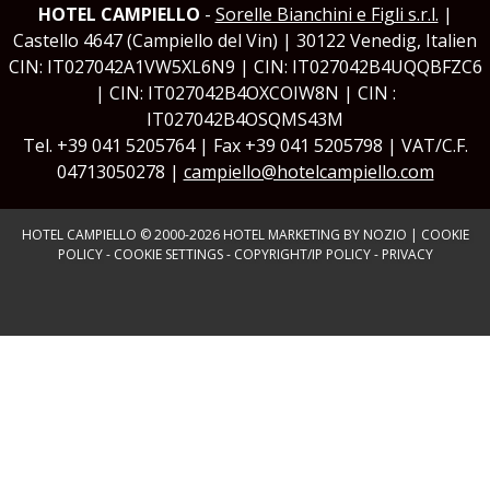
HOTEL CAMPIELLO
-
Sorelle Bianchini e Figli s.r.l.
|
Castello 4647 (Campiello del Vin) | 30122 Venedig, Italien
CIN: IT027042A1VW5XL6N9 | CIN: IT027042B4UQQBFZC6
| CIN: IT027042B4OXCOIW8N | CIN :
IT027042B4OSQMS43M
Tel. +39 041 5205764 | Fax +39 041 5205798 | VAT/C.F.
04713050278 |
campiello@hotelcampiello.com
HOTEL CAMPIELLO © 2000-
2026
HOTEL MARKETING BY NOZIO
|
COOKIE
POLICY
-
COOKIE SETTINGS
-
COPYRIGHT/IP POLICY
-
PRIVACY